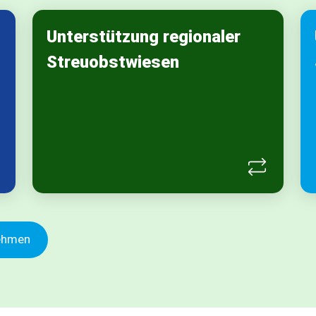
n
Unterstützung regionaler
Unterstützung regionaler
Streuobstwiesen
Streuobstwiesen
m
s
Wir sind Pächter einer 1,5 ha großen
e
Streuobstwiese an der badischen
.
Bergstraße. Auf Wunsch können Sie mit
einem Fixbetrag bei Ihrer Bestellung die
Vielfalt an Flora und Fauna der
Streuobstwiesen unterstützen.
nehmen