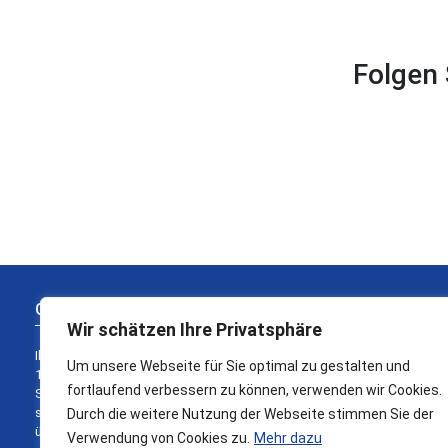
Folgen 
Gemeinsam für Sie
Wir schätzen Ihre Privatsphäre
Ihre Ideen verwirklichen, das treibt uns jeden Tag an. Seit
Um unsere Webseite für Sie optimal zu gestalten und
1985 lassen wir uns unweit des Stadtkerns von der
fortlaufend verbessern zu können, verwenden wir Cookies.
Schönheit Heidelbergs inspirieren und schaffen es so
stetig am Puls der Zeit zu sein. Heute blicken wir auf
Durch die weitere Nutzung der Webseite stimmen Sie der
über 35 Jahre Erfahrung, Tradition und Fortschritt zurück.
Verwendung von Cookies zu.
Mehr dazu