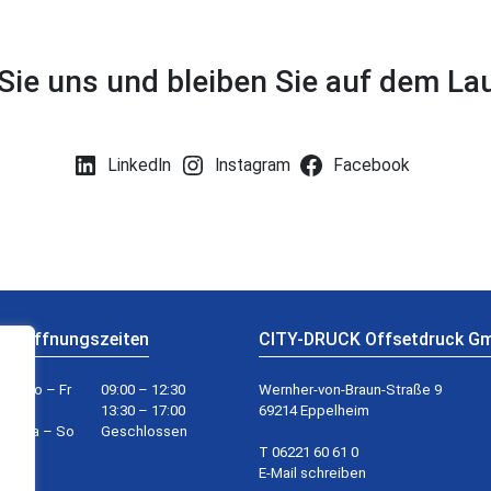
Sie uns und bleiben Sie auf dem L
LinkedIn
Instagram
Facebook
Öffnungszeiten
CITY-DRUCK Offsetdruck G
Mo – Fr
09:00 – 12:30
Wernher-von-Braun-Straße 9
13:30 – 17:00
69214 Eppelheim
Sa – So
Geschlossen
T 06221 60 61 0
E-Mail schreiben