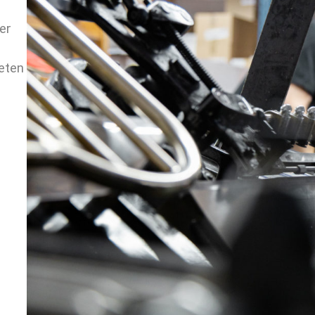
er
eten